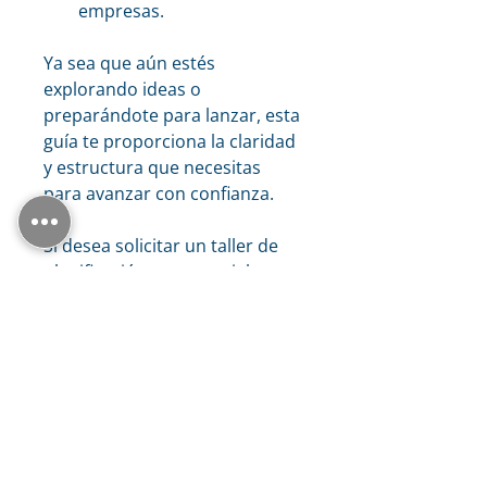
empresas.
Ya sea que aún estés 
explorando ideas o 
preparándote para lanzar, esta 
guía te proporciona la claridad 
y estructura que necesitas 
para avanzar con confianza.
Si desea solicitar un taller de 
planificación empresarial para 
guiarlo a través del proceso, 
póngase en contacto con 
nuestro equipo en 
info@iclimbexecutives.co.uk. 
Estamos felices de ayudar.