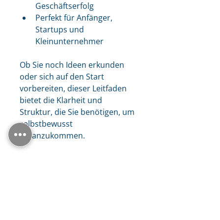
Geschäftserfolg
Perfekt für Anfänger, 
Startups und 
Kleinunternehmer
Ob Sie noch Ideen erkunden 
oder sich auf den Start 
vorbereiten, dieser Leitfaden 
bietet die Klarheit und 
Struktur, die Sie benötigen, um 
selbstbewusst 
voranzukommen.
Wenn Sie einen Business-
Planungs-Workshop anfordern 
möchten, um Sie durch den 
Prozess zu führen, wenden Sie 
sich bitte an unser Team unter 
info@iclimbexecutives.co.uk. 